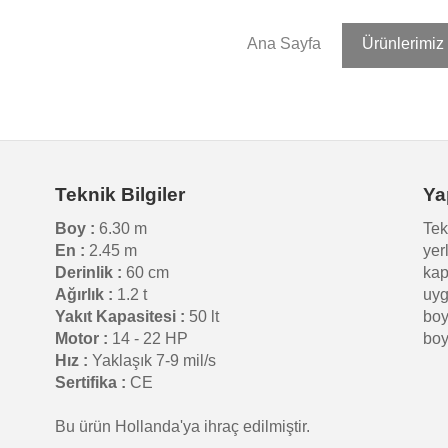
Ana Sayfa
Ürünlerimiz
Teknik Bilgiler
Ya
Boy :
6.30 m
Tek
En :
2.45 m
yer
Derinlik :
60 cm
kap
Ağırlık :
1.2 t
uyg
Yakıt Kapasitesi :
50 lt
boy
Motor :
14 - 22 HP
boy
Hız :
Yaklaşık 7-9 mil/s
Sertifika :
CE
Bu ürün Hollanda'ya ihraç edilmiştir.