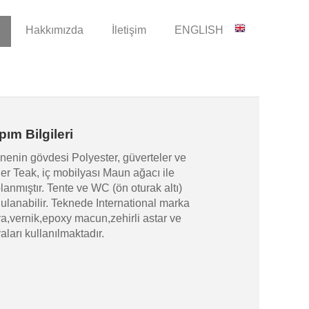
Hakkımızda
İletişim
ENGLISH
pım Bilgileri
nenin gövdesi Polyester, güverteler ve
ler Teak, iç mobilyası Maun ağacı ile
lanmıştır. Tente ve WC (ön oturak altı)
ulanabilir. Teknede International marka
a,vernik,epoxy macun,zehirli astar ve
aları kullanılmaktadır.