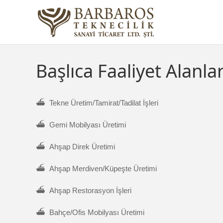
Başlıca Faaliyet Alanla
⛴ Tekne Üretim/Tamirat/Tadilat İşleri
⛴ Gemi Mobilyası Üretimi
⛴ Ahşap Direk Üretimi
⛴ Ahşap Merdiven/Küpeşte Üretimi
⛴ Ahşap Restorasyon İşleri
⛴ Bahçe/Ofis Mobilyası Üretimi
miz Barbaros 35 Trawler