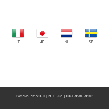
IT
JP
NL
SE
Barbaros Teknecilik © | 1957 - 2020 | Tüm Hakları Saklıdır.