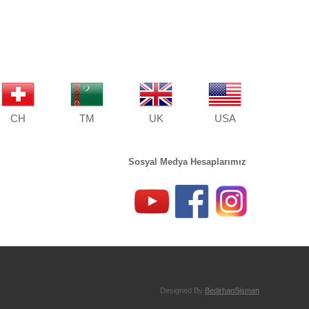
CH
TM
UK
USA
Sosyal Medya Hesaplarımız
Designed By
BedirhanSisman